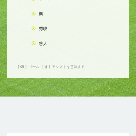
楓
秀映
悠人
【
】ゴール 【
】アシストを意味する