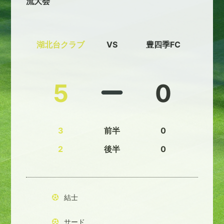
流大会
湖北台クラブ
VS
豊四季FC
5
0
3
前半
0
2
後半
0
結士
サード