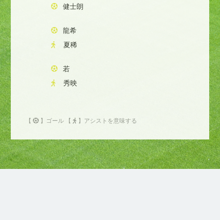
健士朗
龍希
夏稀
若
秀映
【
】ゴール 【
】アシストを意味する