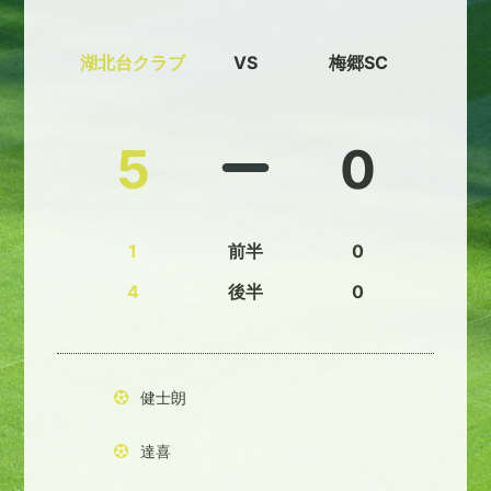
湖北台クラブ
VS
梅郷SC
5
0
1
前半
0
4
後半
0
健士朗
達喜