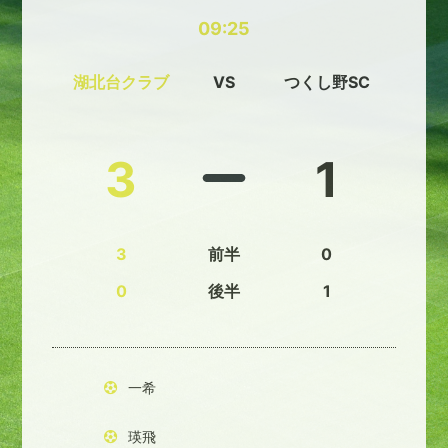
09:25
湖北台クラブ
VS
つくし野SC
3
1
3
前半
0
0
後半
1
一希
瑛飛