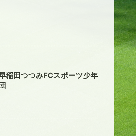
早稲田つつみFCスポーツ少年
団