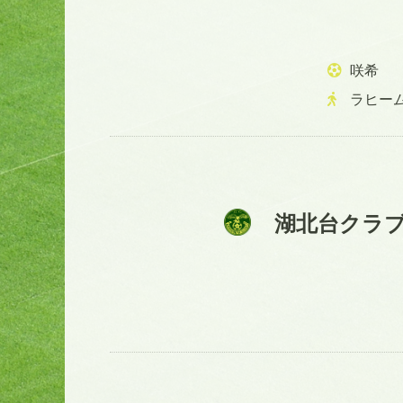
咲希
ラヒー
湖北台クラ