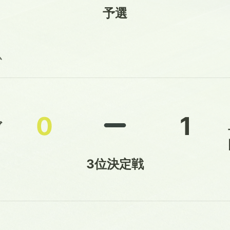
予選
ム
0
1
ブ
3位決定戦