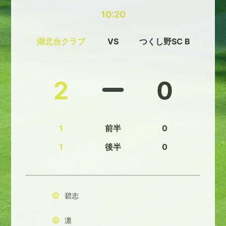
10:20
湖北台クラブ
VS
つくし野SC B
2
0
1
前半
0
1
後半
0
碧志
凛