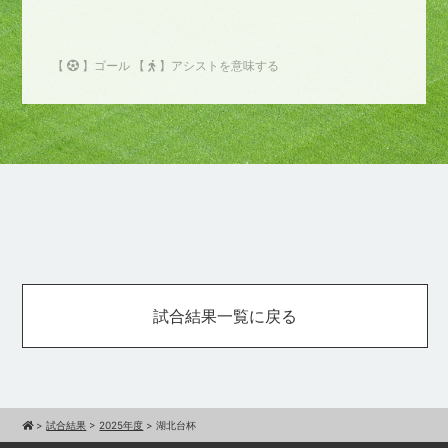
【
】ゴール 【
】アシストを意味する
試合結果一覧に戻る
>
試合結果
>
2025年度
>
湖北台杯